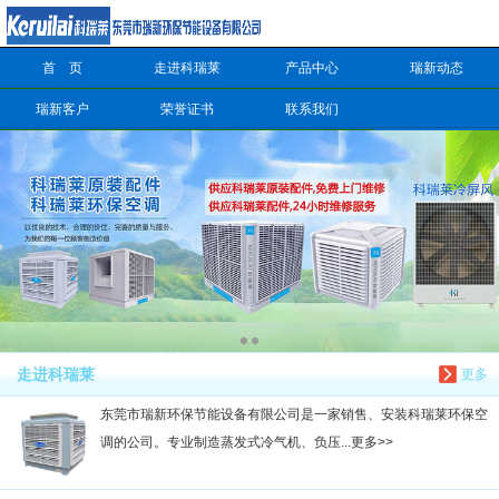
首 页
走进科瑞莱
产品中心
瑞新动态
信息搜索
瑞新客户
荣誉证书
联系我们
搜索
走进科瑞莱
更多
东莞市瑞新环保节能设备有限公司是一家销售、安装科瑞莱环保空
调的公司。专业制造蒸发式冷气机、负压...更多>>