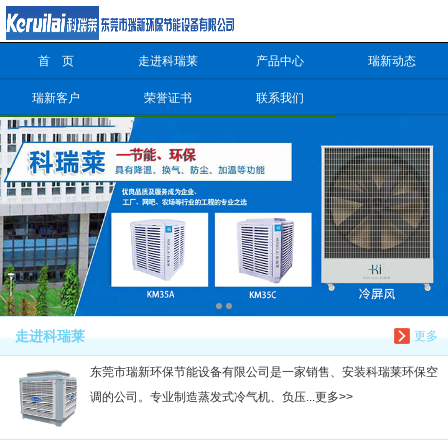
首 页
走进科瑞莱
产品中心
瑞新动态
信息搜索
瑞新客户
荣誉证书
联系我们
搜索
走进科瑞莱
更多
东莞市瑞新环保节能设备有限公司是一家销售、安装科瑞莱环保空
调的公司。专业制造蒸发式冷气机、负压...更多>>